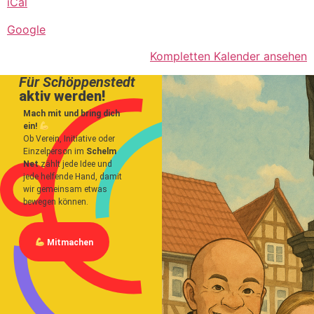
iCal
Google
Kompletten Kalender ansehen
Für Schöppenstedt
aktiv werden!
Mach mit und bring dich
ein!
Ob Verein, Initiative oder
Einzelperson im
Schelm
Net
zählt jede Idee und
jede helfende Hand, damit
wir gemeinsam etwas
bewegen können.
Mitmachen