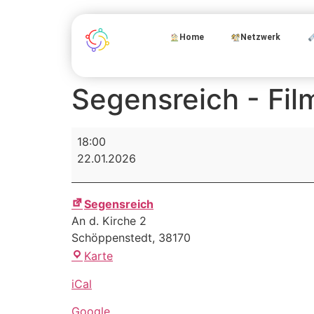
Home
Netzwerk
Segensreich - Fi
18:00
22.01.2026
Segensreich
An d. Kirche 2
Schöppenstedt
,
38170
Karte
iCal
Google