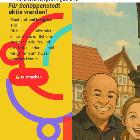
Für Schöppenstedt
aktiv werden!
Mach mit und bring dich
ein!
Ob Verein, Initiative oder
Einzelperson im
Schelm
Net
zählt jede Idee und
jede helfende Hand, damit
wir gemeinsam etwas
bewegen können.
Mitmachen