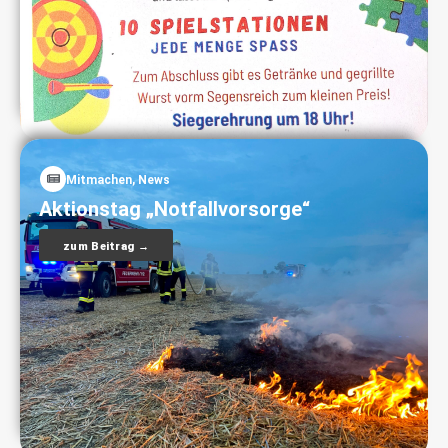
Mitmachen
,
News
Aktionstag „Notfallvorsorge“
zum Beitrag →