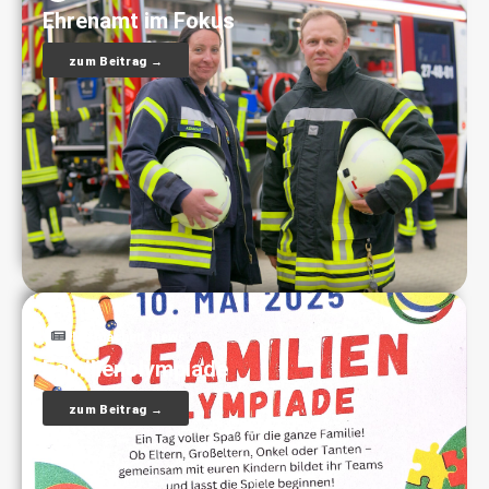
Ehrenamt im Fokus
zum Beitrag →
Mitmachen
,
News
Familienolympiade
zum Beitrag →