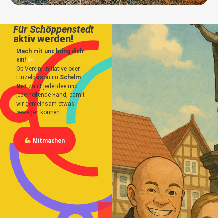
Für Schöppenstedt
aktiv werden!
Mach mit und bring dich
ein!
Ob Verein, Initiative oder
Einzelperson im
Schelm
Net
zählt jede Idee und
jede helfende Hand, damit
wir gemeinsam etwas
bewegen können.
Mitmachen